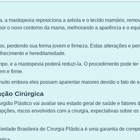
a, a mastopexia reposiciona a aréola e o tecido mamário, rem
por o novo contorno da mama, melhorando a aparência e o equil
, perdendo sua forma jovem e firmeza. Estas alterações e per
lhecimento e hereditariedade.
mpo, e a mastopexia poderá reduzi-la. O procedimento pode ter u
m e firme.
ito embora eles possam aparentar maiores devido o fato de es
ação Cirúrgica
rgião Plástico vai avaliar seu estado geral de saúde e fatores 
ções, riscos envolvidos com a cirurgia, expectativas sobre os 
iedade Brasileira de Cirurgia Plástica é uma garantia de comp
stica