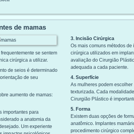
antes de mamas
3. Incisão Cirúrgica
Os mais comuns métodos de 
es frequentemente se sentem
cirúrgica utilizados em impla
ca cirúrgica a utilizar.
avaliação do Cirurgião Plástic
adequada a cada paciente.
nto de seios é determinado
 orientação de seu
4. Superfície
As mulheres podem escolher 
texturizada. Cada modalidade 
r sobre aumento de mamas:
Cirurgião Plástico é importan
5. Forma
s importantes para
Existem duas opções de form
onsiderado a anatomia da
anatômico. Implantes mamári
l desejado. Um experiente
procedimento cirúrgico compl
is impactos psicológicos