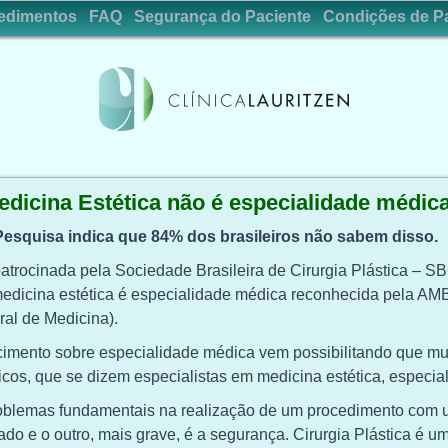
edimentos
FAQ
Segurança do Paciente
Condições de P
edicina Estética não é especialidade médic
Pesquisa indica que 84% dos brasileiros não sabem disso.
trocinada pela Sociedade Brasileira de Cirurgia Plástica – S
edicina estética é especialidade médica reconhecida pela AM
al de Medicina).
mento sobre especialidade médica vem possibilitando que mui
cos, que se dizem especialistas em medicina estética, especial
oblemas fundamentais na realização de um procedimento com um
ado e o outro, mais grave, é a segurança. Cirurgia Plástica é u