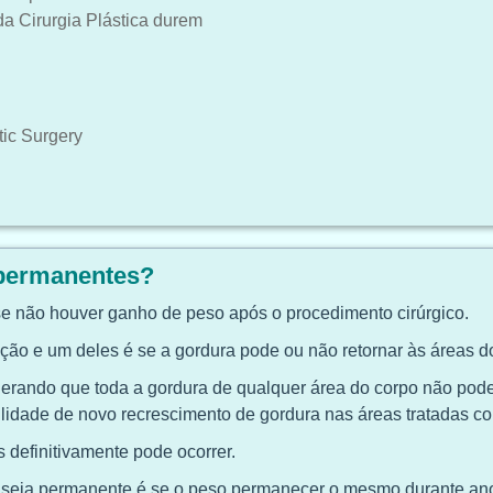
a Cirurgia Plástica durem
tic Surgery
 permanentes?
se não houver ganho de peso após o procedimento cirúrgico.
ão e um deles é se a gordura pode ou não retornar às áreas do
erando que toda a gordura de qualquer área do corpo não pod
ilidade de novo recrescimento de gordura nas áreas tratadas co
 definitivamente pode ocorrer.
ão seja permanente é se o peso permanecer o mesmo durante an