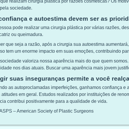
e realizam cirurgia plástica por razões cosméticas? Os motivo
 pela sociedade.
confiança e autoestima devem ser as priori
ssoa pode realizar uma cirurgia plástica por várias razões, d
catriz ou queimadura.
er que seja a razão, após a cirurgia sua autoestima aumentará,
Isso tem um enorme impacto em suas emoções, contribuindo par
sociedade valoriza nossa aparência mais do que quem somos. 
idade nos dias atuais. Buscar uma aparência mais jovem justific
igir suas inseguranças permite a você realça
indo as autoproclamadas imperfeições, ganhamos confiança e a
 atitudes em geral. Estudos realizados por instituições de ren
cia contribui positivamente para a qualidade de vida.
 ASPS – American Society of Plastic Surgeons