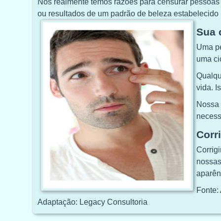
Nós realmente temos razões para censurar pessoas qu
ou resultados de um padrão de beleza estabelecido
Sua 
Uma pe
uma ci
Qualqu
vida. 
Nossa 
necess
Corr
Corrig
nossas
aparên
Fonte:
Adaptação: Legacy Consultoria