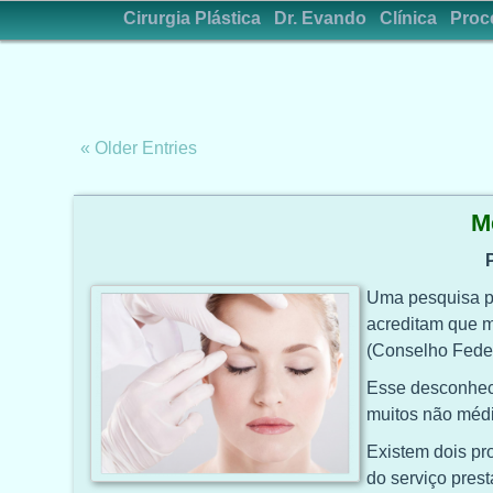
Cirurgia Plástica
Dr. Evando
Clínica
Proc
« Older Entries
M
Uma pesquisa pa
acreditam que m
(Conselho Feder
Esse desconheci
muitos não médi
Existem dois pr
do serviço prest