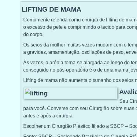
LIFTING DE MAMA
Comumente referida como cirurgia de lifting de mam
o excesso de pele e comprimindo o tecido para com
do corpo.
Os seios da mulher muitas vezes mudam com o tempo
a gravidez, amamentação, oscilações de peso, enve
Às vezes, a aréola torna-se alargada ao longo do te
conseguido no pós-operatório é o de uma mama jove
Lifting de mama não aumenta o tamanho dos seios mu
Avali
Seu Ciru
para você. Converse com seu Cirurgião sobre suas op
antes e após a cirurgia.
Escolher um Cirurgião Plástico filiado a SBCP – Soc
Fonte: SBCP – Sociedade Brasileira de Cirurgia Plá